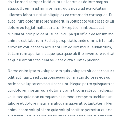
do eiusmod tempor incididunt ut labore et dolore magna
aliqua. Ut enim ad mini veniam, quis nostrud exercitation
ullamco laboris nisi ut aliquip ex ea commodo consequat. Dui
aute irure dolor in reprehenderit in voluptate velit esse cillu
dolore eu fugiat nulla pariatur. Excepteur sint occaecat
cupidatat non proident, sunt in culpa qui officia deserunt moll
anim id est laborum. Sed ut perspiciatis unde omnis iste natu
error sit voluptatem accusantium doloremque laudantium,
totam rem aperiam, eaque ipsa quae ab illo inventore veritat
et quasi architecto beatae vitae dicta sunt explicabo.
Nemo enim ipsam voluptatem quia voluptas sit aspernatur a
odit aut fugit, sed quia consequuntur magni dolores eos qui
ratione voluptatem sequi nesciunt. Neque porro quisquam est
qui dolorem ipsum quia dolor sit amet, consectetur, adipisci
velit, sed quia non numquam eius modi tempora incidunt ut
labore et dolore magnam aliquam quaerat voluptatem. Nem
enim ipsam voluptatem quia voluptas sit aspernatur aut odit