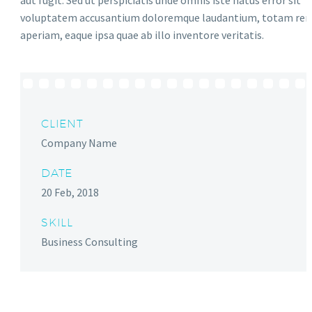
aut fugit. Sed ut perspiciatis unde omnis iste natus error sit
voluptatem accusantium doloremque laudantium, totam re
aperiam, eaque ipsa quae ab illo inventore veritatis.
CLIENT
Company Name
DATE
20 Feb, 2018
SKILL
Business Consulting