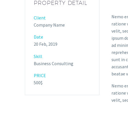
PROPERTY DETAIL
Nemo eni
Client
ratione 
Company Name
velit, s
Date
ipsum do
20 Feb, 2019
ad minim
reprehen
Skill
sunt in 
Business Consulting
accusant
beatae v
PRICE
500$
Nemo eni
ratione 
velit, s