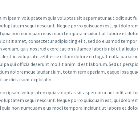
m ipsam voluptatem quia voluptas sit aspernatur aut odit aut fug
voluptatem sequi nesciunt. Neque porro quisquam est, qui dolorem 
ed quia non numquam eius modi tempora incidunt ut labore et do
lor sit amet, consectetur adipisicing elit, sed do eiusmod tempor
 veniam, quis nostrud exercitation ullamco laboris nisi ut aliquip
derit in voluptate velit esse cillum dolore eu fugiat nulla pariatu
culpa qui officia deserunt mollit anim id est laborum. Sed ut persp
ium doloremque laudantium, totam rem aperiam, eaque ipsa quae ab
itae dicta sunt explicabo.
m ipsam voluptatem quia voluptas sit aspernatur aut odit aut fug
voluptatem sequi nesciunt. Neque porro quisquam est, qui dolorem 
ed quia non numquam eius modi tempora incidunt ut labore et do