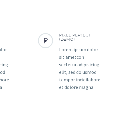
PIXEL PERFECT


(DEMO)
olor
Lorem ipsum dolor
sit ametcon
icing
sectetur adipisicing
mod
elit, sed doiusmod
abore
tempor incidilabore
a
et dolore magna