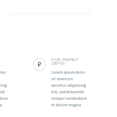
S
PIXEL PERFECT


(DEMO)
olor
Lorem ipsum dolor
sit ametcon
icing
sectetur adipisicing
mod
elit, sed doiusmod
abore
tempor incidilabore
a
et dolore magna