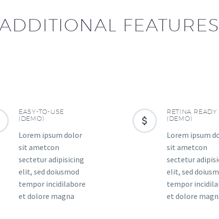
ADDITIONAL FEATURE
EASY-TO-USE
RETINA READY


(DEMO)


(DEMO)
Lorem ipsum dolor
Lorem ipsum d
sit ametcon
sit ametcon
sectetur adipisicing
sectetur adipis
elit, sed doiusmod
elit, sed doius
tempor incidilabore
tempor incidil
et dolore magna
et dolore magn