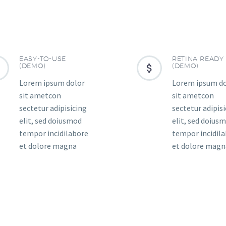
EASY-TO-USE
RETINA READY


(DEMO)


(DEMO)
Lorem ipsum dolor
Lorem ipsum d
sit ametcon
sit ametcon
sectetur adipisicing
sectetur adipis
elit, sed doiusmod
elit, sed doius
tempor incidilabore
tempor incidil
et dolore magna
et dolore magn