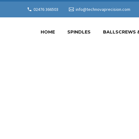
02476 366503
info@technovaprecision.com
HOME
SPINDLES
BALLSCREWS 