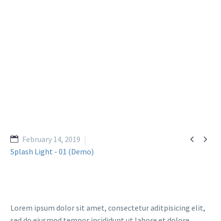


February 14, 2019
Splash Light - 01 (Demo)
Lorem ipsum dolor sit amet, consectetur aditpisicing elit,
sed do eiusmod tempor incididunt ut labore et dolore