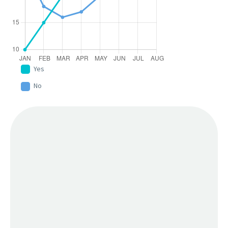
Yes
No